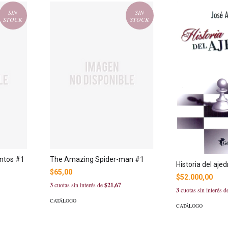
SIN
SIN
STOCK
STOCK
intos #1
The Amazing Spider-man #1
Historia del aje
$65,00
$52.000,00
3
cuotas sin interés de
$21,67
3
cuotas sin interés 
CATÁLOGO
CATÁLOGO