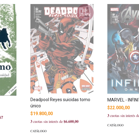
SIN
STOCK
Deadpool Reyes suicidas tomo
MARVEL - INFIN
único
$22.000,00
$19.800,00
3
cuotas sin interés 
67
3
cuotas sin interés de
$6.600,00
CATÁLOGO
CATÁLOGO