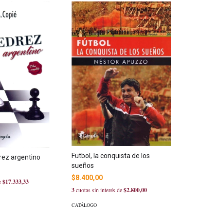
Futbol, la conquista de los
drez argentino
sueños
$8.400,00
de
$17.333,33
3
cuotas sin interés de
$2.800,00
CATÁLOGO