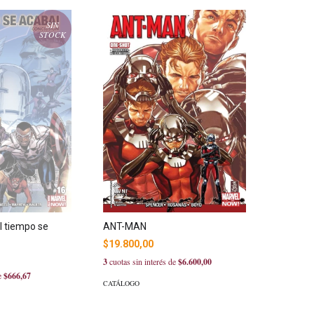
SIN
STOCK
l tiempo se
ANT-MAN
$19.800,00
3
cuotas sin interés de
$6.600,00
de
$666,67
CATÁLOGO