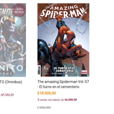
SIN
STOCK
The amazing Spiderman Vol. 07
ITO (Omnibus)
- El turno en el cementerio
$18.000,00
de
$7.333,33
3
cuotas sin interés de
$6.000,00
CATÁLOGO