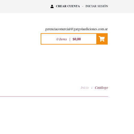
CREAR CUENTA
-
INICIAR SESIÓN
gerenciacomercial@gargolaediciones.com.ar
0
Items
|
$0,00
Inicio
-
Catálogo