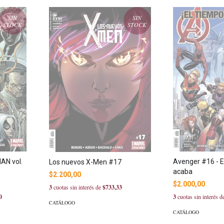
SIN
SIN
STOCK
STOCK
N vol.
Avenger #16 - E
Los nuevos X-Men #17
acaba
$2.200,00
$2.000,00
3
cuotas sin interés de
$733,33
0
3
cuotas sin interés 
CATÁLOGO
CATÁLOGO