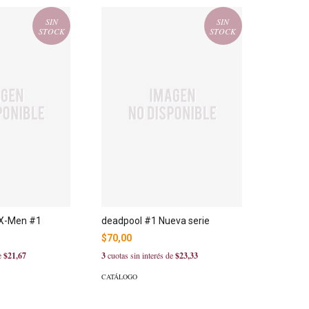
SIN
SIN
STOCK
STOCK
 X-Men #1
deadpool #1 Nueva serie
$70,00
de
$21,67
3
cuotas sin interés de
$23,33
CATÁLOGO