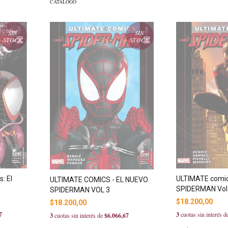
CATÁLOGO
SIN
SIN
STOCK
STOCK
: El
ULTIMATE comic
ULTIMATE COMICS - EL NUEVO
SPIDERMAN Vol.
SPIDERMAN VOL 3
$18.200,00
$18.200,00
7
3
cuotas sin interés 
3
cuotas sin interés de
$6.066,67