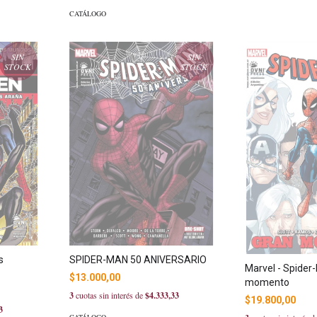
CATÁLOGO
SIN
SIN
STOCK
STOCK
s
SPIDER-MAN 50 ANIVERSARIO
Marvel - Spider
$13.000,00
momento
3
cuotas sin interés de
$4.333,33
$19.800,00
3