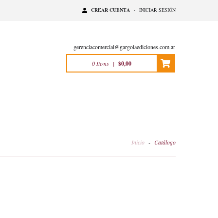
CREAR CUENTA
-
INICIAR SESIÓN
gerenciacomercial@gargolaediciones.com.ar
0
Items
|
$0,00
Inicio
-
Catálogo