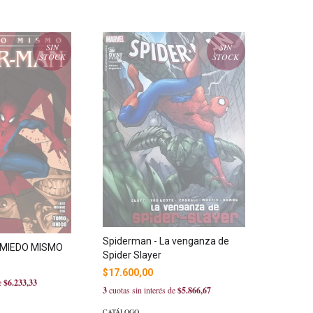
SIN
SIN
STOCK
STOCK
Spiderman - La venganza de
 MIEDO MISMO
Spider Slayer
$17.600,00
de
$6.233,33
3
cuotas sin interés de
$5.866,67
CATÁLOGO