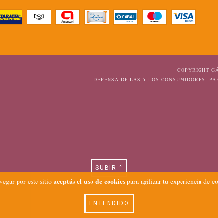
COPYRIGHT GÁ
DEFENSA DE LAS Y LOS CONSUMIDORES. P
SUBIR ^
aceptás el uso de cookies
vegar por este sitio
para agilizar tu experiencia de c
ENTENDIDO