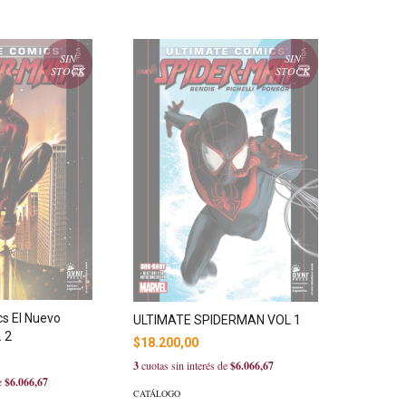
SIN
SIN
STOCK
STOCK
s El Nuevo
ULTIMATE SPIDERMAN VOL 1
 2
$18.200,00
3
cuotas sin interés de
$6.066,67
de
$6.066,67
CATÁLOGO