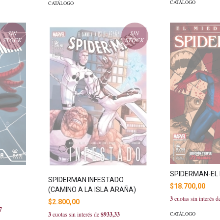
CATÁLOGO
CATÁLOGO
SIN
SIN
STOCK
STOCK
SPIDERMAN-EL
SPIDERMAN INFESTADO
$18.700,00
(CAMINO A LA ISLA ARAÑA)
3
cuotas sin interés 
$2.800,00
7
CATÁLOGO
3
cuotas sin interés de
$933,33