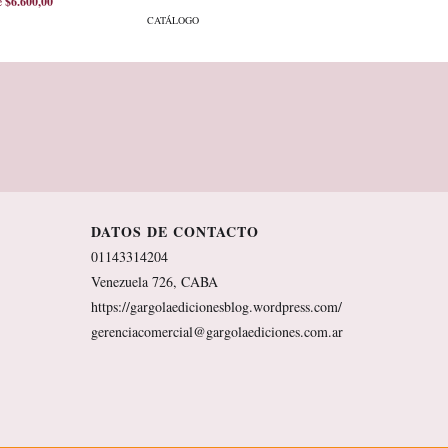
de
$6.600,00
CATÁLOGO
DATOS DE CONTACTO
01143314204
Venezuela 726, CABA
https://gargolaedicionesblog.wordpress.com/
gerenciacomercial@gargolaediciones.com.ar