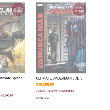
SIN
SIN
STOCK
STOCK
ltimate Spider-
ULTIMATE SPIDERMAN VOL. 5
$18.200,00
3
cuotas sin interés de
$6.066,67
de
$6.000,00
CATÁLOGO