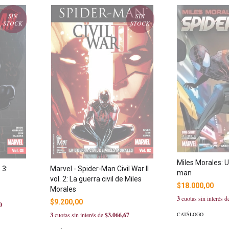
SIN
SIN
STOCK
STOCK
Miles Morales: U
 3:
Marvel - Spider-Man Civil War II
man
vol. 2: La guerra civil de Miles
$18.000,00
Morales
3
cuotas sin interés 
$9.200,00
0
CATÁLOGO
3
cuotas sin interés de
$3.066,67