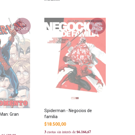
SIN
SIN
STOCK
STOCK
Spiderman - Negocios de
-Man: Gran
familia
$18.500,00
3
cuotas sin interés de
$6.166,67