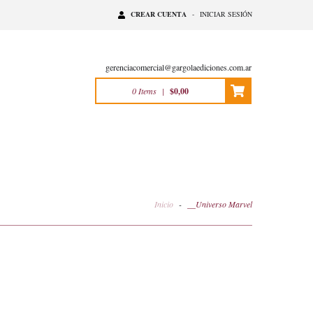
CREAR CUENTA
-
INICIAR SESIÓN
gerenciacomercial@gargolaediciones.com.ar
0
Items
|
$0,00
Inicio
-
__Universo Marvel