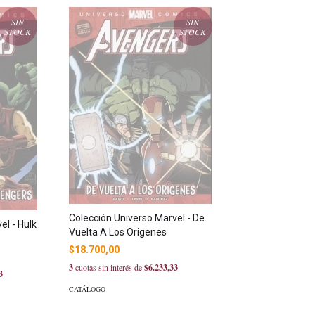
SIN
SIN
STOCK
STOCK
Colección Universo Marvel - De
el - Hulk
Vuelta A Los Origenes
$18.700,00
3
cuotas sin interés de
$6.233,33
3
CATÁLOGO