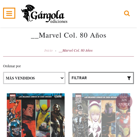
0
INICIO
PRODUCTOS
CARRITO
__Marvel Col. 80 Años
Inicio
-
__Marvel Col. 80 Años
Ordenar por
FILTRAR
SIN
STOCK