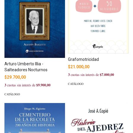
Grafomotricidad
Arturo Umberto Illia -
$21.000,00
Salteadores Nocturnos
3
cuotas sin interés de
$7.000,00
$29.700,00
CATÁLOGO
3
cuotas sin interés de
$9.900,00
CATÁLOGO