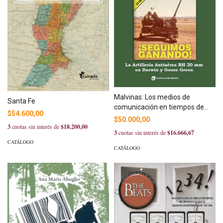
Malvinas: Los medios de
Santa Fe
comunicación en tiempos de
$54.600,00
guerra
$50.000,00
3
cuotas sin interés de
$18.200,00
3
cuotas sin interés de
$16.666,67
CATÁLOGO
CATÁLOGO