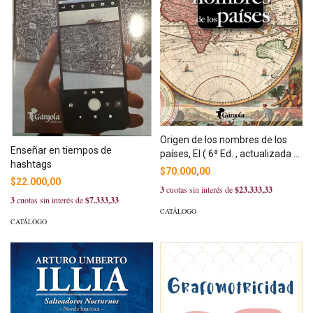
Origen de los nombres de los
Enseñar en tiempos de
países, El ( 6ª Ed. , actualizada y
hashtags
ampliada)
$70.000,00
$22.000,00
3
cuotas sin interés de
$23.333,33
3
cuotas sin interés de
$7.333,33
CATÁLOGO
CATÁLOGO