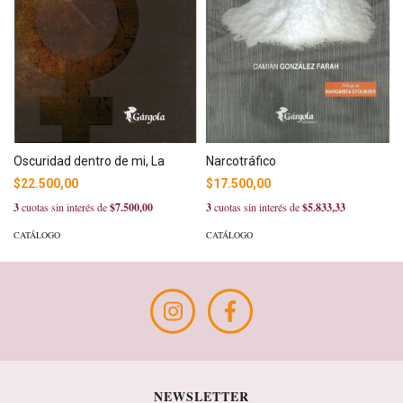
Narcotráfico
Oscuridad dentro de mi, La
$17.500,00
$22.500,00
3
cuotas sin interés de
$5.833,33
3
cuotas sin interés de
$7.500,00
CATÁLOGO
CATÁLOGO
NEWSLETTER