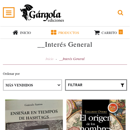
0
INICIO
PRODUCTOS
CARRITO
__Interés General
Inicio
-
__Interés General
Ordenar por
FILTRAR