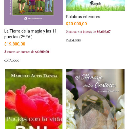
Palabras interiores
$20.000,00
La Tierra de la magia y las 11
3
cuotas sin interés de
$6.666,67
puertas (2ª Ed.)
CATÁLOGO
$19.800,00
3
cuotas sin interés de
$6.600,00
CATÁLOGO