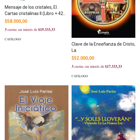
Mensaje de los cristales, El.
Cartas cristalinas II (Libro + 42
cartas)
$58.000,00
3
cuotas sin interés de
$19.333,33
CATÁLOGO
Clave de la Enseñanza de Cristo,
La
$52.000,00
3
cuotas sin interés de
$17.333,33
CATÁLOGO