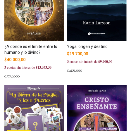
¿A dónde es el límite entre lo
Yoga: origen y destino
humano y lo divino?
$29.700,00
$40.000,00
3
cuotas sin interés de
$9.900,00
3
cuotas sin interés de
$13.333,33
CATÁLOGO
CATÁLOGO