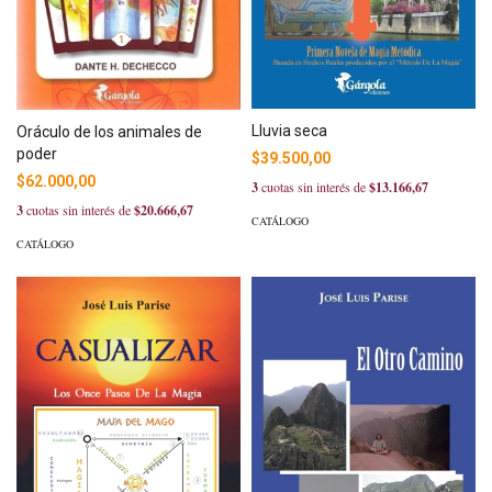
Lluvia seca
Oráculo de los animales de
poder
$39.500,00
$62.000,00
3
cuotas sin interés de
$13.166,67
3
cuotas sin interés de
$20.666,67
CATÁLOGO
CATÁLOGO