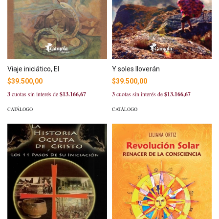
Viaje iniciático, El
Y soles lloverán
$39.500,00
$39.500,00
3
cuotas sin interés de
$13.166,67
3
cuotas sin interés de
$13.166,67
CATÁLOGO
CATÁLOGO