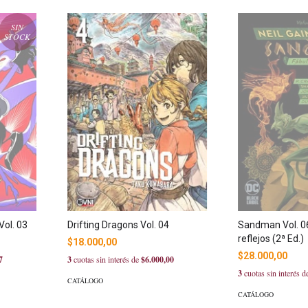
SIN
STOCK
Vol. 03
Drifting Dragons Vol. 04
Sandman Vol. 06
reflejos (2ª Ed.)
$18.000,00
$28.000,00
7
3
cuotas sin interés de
$6.000,00
3
cuotas sin interés 
CATÁLOGO
CATÁLOGO