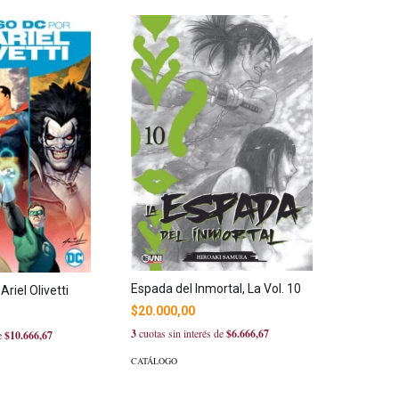
Espada del Inmortal, La Vol. 10
riel Olivetti
$20.000,00
3
cuotas sin interés de
$6.666,67
de
$10.666,67
CATÁLOGO