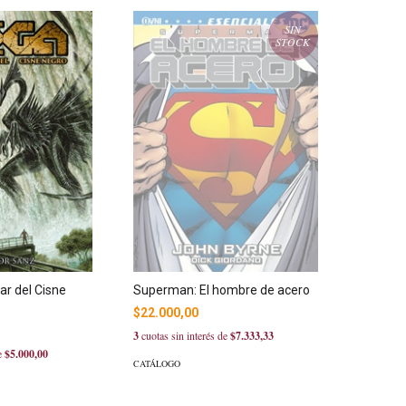
SIN
STOCK
ar del Cisne
Superman: El hombre de acero
$22.000,00
3
cuotas sin interés de
$7.333,33
de
$5.000,00
CATÁLOGO