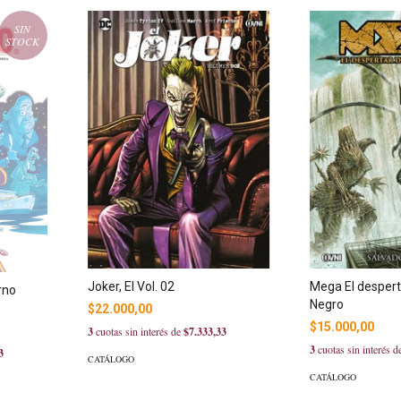
SIN
STOCK
Joker, El Vol. 02
Mega El despert
rno
Negro
$22.000,00
$15.000,00
3
cuotas sin interés de
$7.333,33
3
cuotas sin interés 
3
CATÁLOGO
CATÁLOGO