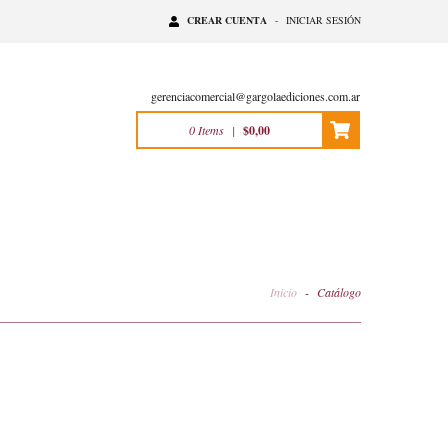
CREAR CUENTA
-
INICIAR SESIÓN
gerenciacomercial@gargolaediciones.com.ar
0
Items
|
$0,00
Inicio
-
Catálogo