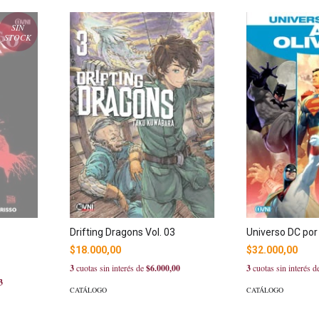
SIN
STOCK
Drifting Dragons Vol. 03
Universo DC por A
$18.000,00
$32.000,00
3
cuotas sin interés de
$6.000,00
3
cuotas sin interés 
3
CATÁLOGO
CATÁLOGO