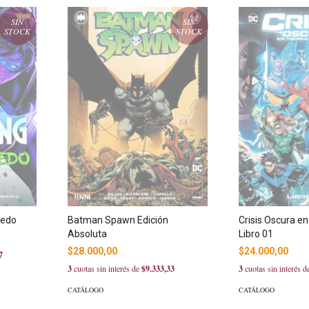
SIN
SIN
STOCK
STOCK
iedo
Batman Spawn Edición
Crisis Oscura en 
Absoluta
Libro 01
$28.000,00
$24.000,00
7
3
cuotas sin interés de
$9.333,33
3
cuotas sin interés 
CATÁLOGO
CATÁLOGO