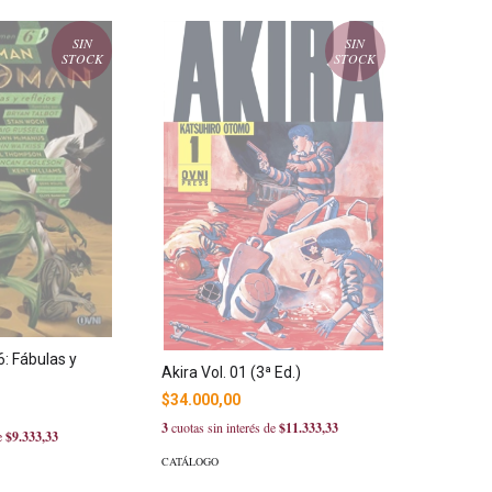
SIN
SIN
STOCK
STOCK
: Fábulas y
Akira Vol. 01 (3ª Ed.)
$34.000,00
3
cuotas sin interés de
$11.333,33
de
$9.333,33
CATÁLOGO