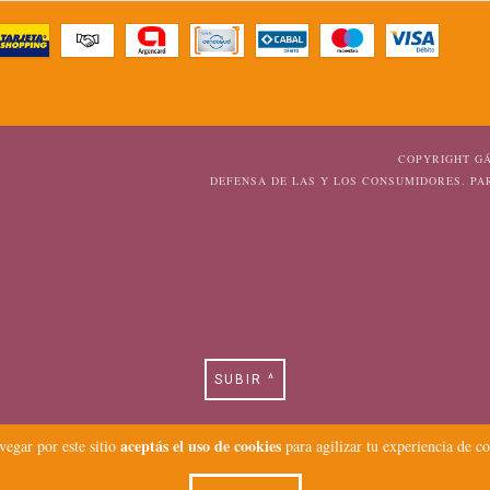
COPYRIGHT GÁ
DEFENSA DE LAS Y LOS CONSUMIDORES. P
SUBIR ^
aceptás el uso de cookies
vegar por este sitio
para agilizar tu experiencia de c