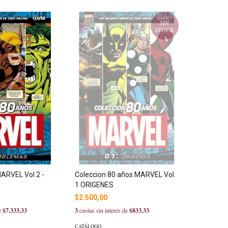
SIN
STOCK
ARVEL Vol 2 -
Coleccion 80 años MARVEL Vol.
1 ORIGENES
$2.500,00
de
$7.333,33
3
cuotas sin interés de
$833,33
CATÁLOGO