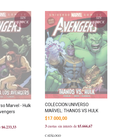
SIN
SIN
STOCK
STOCK
COLECCION UNIVERSO
so Marvel - Hulk
MARVEL: THANOS VS HULK
Avengers
$17.000,00
3
cuotas sin interés de
$5.666,67
de
$6.233,33
CATÁLOGO