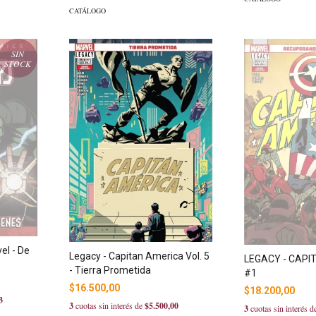
CATÁLOGO
SIN
STOCK
el - De
Legacy - Capitan America Vol. 5
LEGACY - CAPI
- Tierra Prometida
#1
$16.500,00
$18.200,00
3
3
cuotas sin interés de
$5.500,00
3
cuotas sin interés 