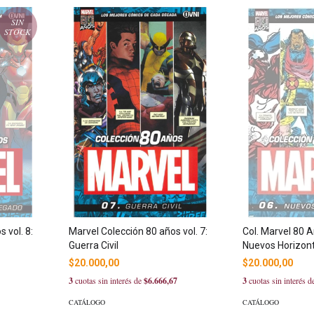
SIN
STOCK
 vol. 8:
Marvel Colección 80 años vol. 7:
Col. Marvel 80 A
Guerra Civil
Nuevos Horizon
$20.000,00
$20.000,00
3
cuotas sin interés de
$6.666,67
3
cuotas sin interés 
CATÁLOGO
CATÁLOGO