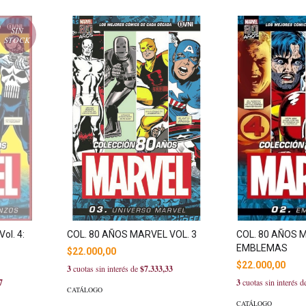
SIN
STOCK
ol. 4:
COL. 80 AÑOS MARVEL VOL. 3
COL. 80 AÑOS M
EMBLEMAS
$22.000,00
$22.000,00
3
cuotas sin interés de
$7.333,33
7
3
cuotas sin interés 
CATÁLOGO
CATÁLOGO