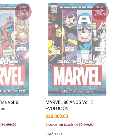
SIN
SIN
STOCK
STOCK
ños Vol. 6:
MARVEL 80 AÑOS Vol. 5:
tes
EVOLUCIÓN
$20.000,00
de
$6.666,67
3
cuotas sin interés de
$6.666,67
CATÁLOGO