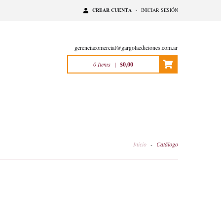
CREAR CUENTA
-
INICIAR SESIÓN
gerenciacomercial@gargolaediciones.com.ar
0
Items
|
$0,00
Inicio
-
Catálogo