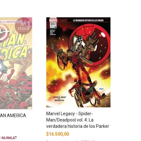
SIN
STOCK
Marvel Legacy - Spider-
TAN AMERICA
Man/Deadpool vol. 4: La
verdadera historia de los Parker
$16.500,00
de
$6.066,67