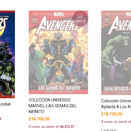
SIN
STOCK
COLECCION UNIVERSO
Colección Univer
undial
MARVEL-LAS GEMAS DEL
Aplasta A Los 
INFINITO
$18.700,00
3
$18.700,00
3
cuotas sin interés 
3
cuotas sin interés de
$6.233,33
CATÁLOGO