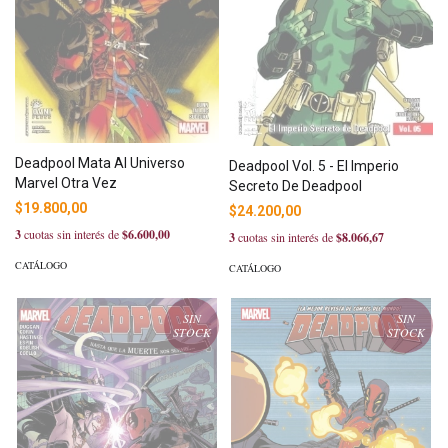
Deadpool Mata Al Universo
Deadpool Vol. 5 - El Imperio
Marvel Otra Vez
Secreto De Deadpool
$19.800,00
$24.200,00
3
cuotas sin interés de
$6.600,00
3
cuotas sin interés de
$8.066,67
CATÁLOGO
CATÁLOGO
SIN
SIN
STOCK
STOCK