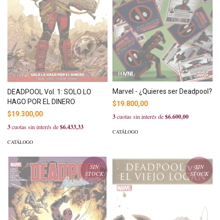
Marvel - ¿Quieres ser Deadpool?
DEADPOOL Vol. 1: SOLO LO
HAGO POR EL DINERO
$19.800,00
$19.300,00
3
cuotas sin interés de
$6.600,00
3
cuotas sin interés de
$6.433,33
CATÁLOGO
CATÁLOGO
SIN
SIN
STOCK
STOCK