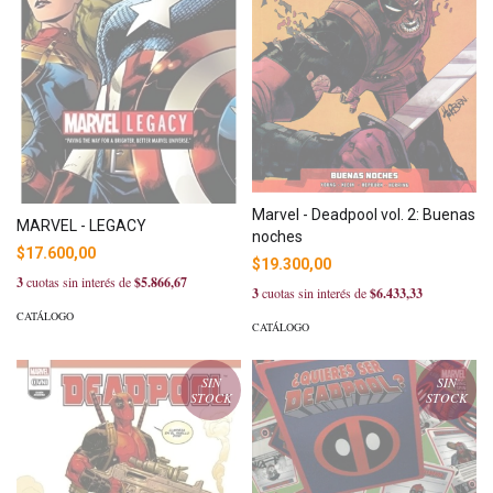
Marvel - Deadpool vol. 2: Buenas
MARVEL - LEGACY
noches
$17.600,00
$19.300,00
3
cuotas sin interés de
$5.866,67
3
cuotas sin interés de
$6.433,33
CATÁLOGO
CATÁLOGO
SIN
SIN
STOCK
STOCK