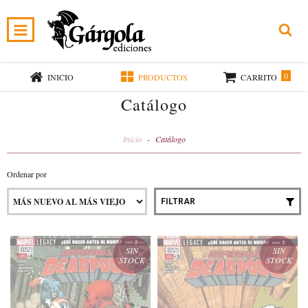
0
INICIO
PRODUCTOS
CARRITO
Catálogo
Inicio
-
Catálogo
Ordenar por
FILTRAR
SIN
SIN
STOCK
STOCK