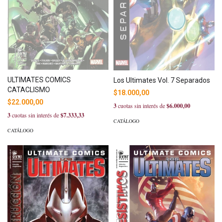
ULTIMATES COMICS
Los Ultimates Vol. 7 Separados
CATACLISMO
$18.000,00
$22.000,00
3
cuotas sin interés de
$6.000,00
3
cuotas sin interés de
$7.333,33
CATÁLOGO
CATÁLOGO