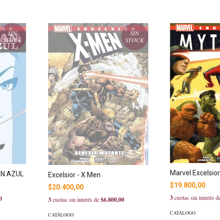
SIN
SIN
STOCK
STOCK
Marvel Excelsio
AN AZUL
Excelsior - X Men
$19.800,00
$20.400,00
3
cuotas sin interés 
0
3
cuotas sin interés de
$6.800,00
CATÁLOGO
CATÁLOGO