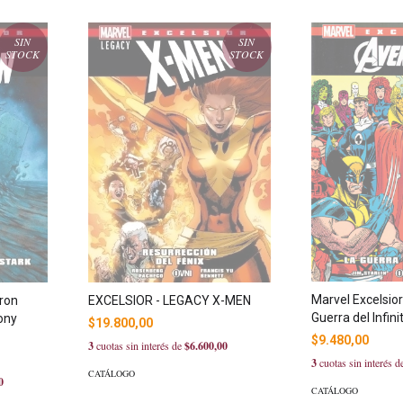
SIN
SIN
STOCK
STOCK
Marvel Excelsior
Iron
EXCELSIOR - LEGACY X-MEN
Guerra del Infini
ony
$19.800,00
$9.480,00
3
cuotas sin interés de
$6.600,00
3
cuotas sin interés 
CATÁLOGO
0
CATÁLOGO