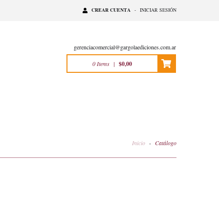
CREAR CUENTA
-
INICIAR SESIÓN
gerenciacomercial@gargolaediciones.com.ar
0
Items
|
$0,00
Inicio
-
Catálogo