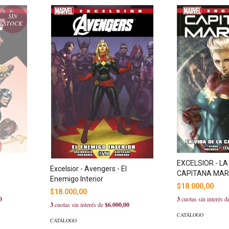
SIN
STOCK
EXCELSIOR - LA
Excelsior - Avengers - El
CAPITANA MAR
Enemigo Interior
$18.000,00
$18.000,00
0
3
cuotas sin interés 
3
cuotas sin interés de
$6.000,00
CATÁLOGO
CATÁLOGO