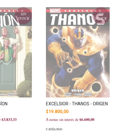
SIN
SIN
STOCK
STOCK
EXCELSIOR - THANOS - ORIGEN
SÍON
$19.800,00
3
cuotas sin interés de
$6.600,00
de
$3.833,33
CATÁLOGO