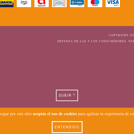
COPYRIGHT GÁ
DEFENSA DE LAS Y LOS CONSUMIDORES. P
SUBIR ^
aceptás el uso de cookies
vegar por este sitio
para agilizar tu experiencia de c
ENTENDIDO