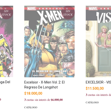
SIN
SIN
STOCK
STOCK
aga Del
Excelsior - X-Men Vol. 2: El
EXCELSIOR - VI
Regreso De Longshot
$11.500,00
$18.000,00
3
cuotas sin interés 
0
3
cuotas sin interés de
$6.000,00
CATÁLOGO
CATÁLOGO