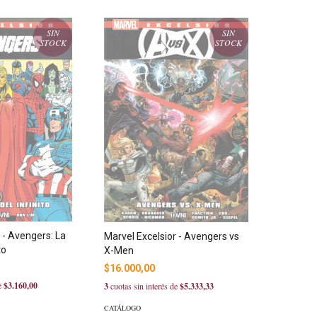
SIN
SIN
STOCK
STOCK
 - Avengers: La
Marvel Excelsior - Avengers vs
to
X-Men
$16.000,00
de
$3.160,00
3
cuotas sin interés de
$5.333,33
CATÁLOGO