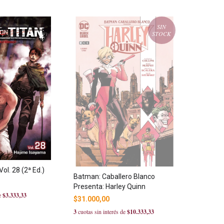
SIN
STOCK
ol. 28 (2ª Ed.)
Batman: Caballero Blanco
Presenta: Harley Quinn
de
$3.333,33
$31.000,00
3
cuotas sin interés de
$10.333,33