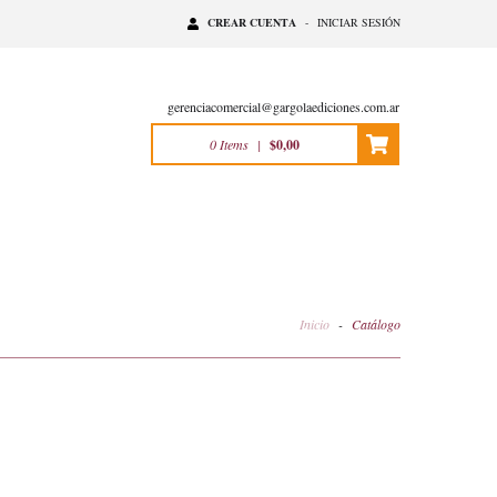
CREAR CUENTA
-
INICIAR SESIÓN
gerenciacomercial@gargolaediciones.com.ar
0
Items
|
$0,00
Inicio
-
Catálogo