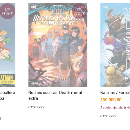
SIN
SIN
STOCK
STOCK
caballero
Noches oscuras: Death metal
Batman / Fortni
apa
extra
$30.000,00
3
cuotas sin interés 
CATÁLOGO
CATÁLOGO
7