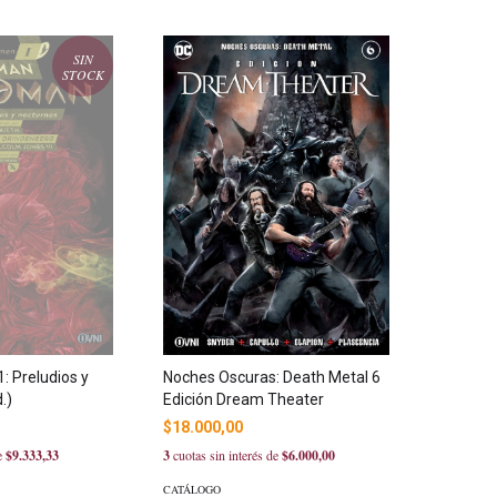
SIN
STOCK
: Preludios y
Noches Oscuras: Death Metal 6
.)
Edición Dream Theater
$18.000,00
de
$9.333,33
3
cuotas sin interés de
$6.000,00
CATÁLOGO