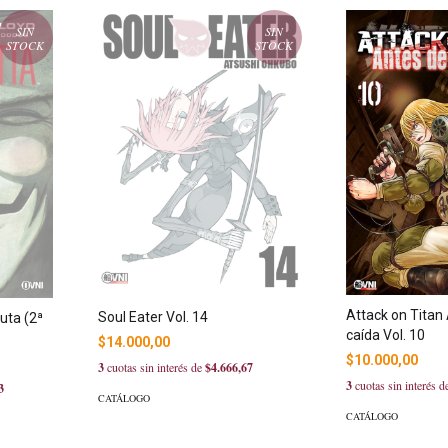
SIN
SIN
STOCK
STOCK
Attack on Titan 
Soul Eater Vol. 14
uta (2ª
caída Vol. 10
$14.000,00
$10.000,00
3
cuotas sin interés de
$4.666,67
3
cuotas sin interés 
3
CATÁLOGO
CATÁLOGO