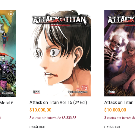
Attack on Titan Vol. 15 (2ª Ed.)
Attack on Titan V
Metal 6
$10.000,00
$10.000,00
3
cuotas sin interés de
$3.333,33
3
cuotas sin interés 
0
CATÁLOGO
CATÁLOGO