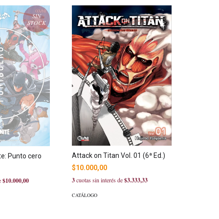
SIN
STOCK
Attack on Titan Vol. 01 (6ª Ed.)
te: Punto cero
$10.000,00
3
cuotas sin interés de
$3.333,33
de
$10.000,00
CATÁLOGO