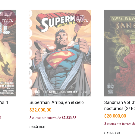
SIN
SIN
STOCK
STOCK
ol. 1
Superman: Arriba, en el cielo
Sandman Vol. 01
nocturnos (2ª Ed
$22.000,00
$28.000,00
0
3
cuotas sin interés de
$7.333,33
3
cuotas sin interés 
CATÁLOGO
CATÁLOGO