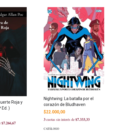
Nightwing: La batalla por el
uerte Roja y
corazón de Bludhaven
 Ed. )
$22.000,00
3
cuotas sin interés de
$7.333,33
de
$7.266,67
CATÁLOGO