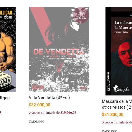
SIN
STOCK
V de Vendetta (3ª Ed.)
lligan
Máscara de la M
$32.000,00
otros relatos ( 2ª
3
cuotas sin interés de
$10.666,67
3
$21.800,00
CATÁLOGO
3
cuotas sin interés 
CATÁLOGO