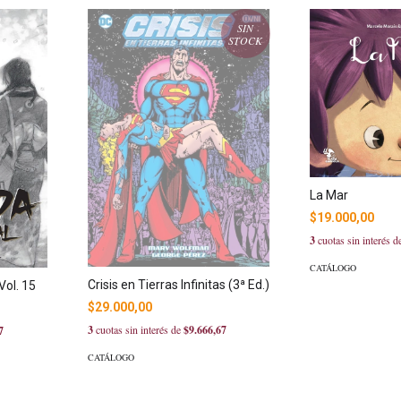
SIN
STOCK
La Mar
$19.000,00
3
cuotas sin interés 
CATÁLOGO
Crisis en Tierras Infinitas (3ª Ed.)
Vol. 15
$29.000,00
3
cuotas sin interés de
$9.666,67
7
CATÁLOGO