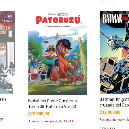
SIN
STOCK
ween
Batman: Knightfa
Biblioteca Dante Quinterno
cruzada del Caba
Tomo 08: Patoruzú Vol. 03
$32.000,00
$22.000,00
67
3
cuotas sin interés 
3
cuotas sin interés de
$7.333,33
CATÁLOGO