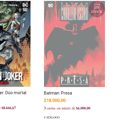
SIN
STOCK
er: Dúo mortal
Batman: Presa
$18.000,00
de
$8.666,67
3
cuotas sin interés de
$6.000,00
CATÁLOGO