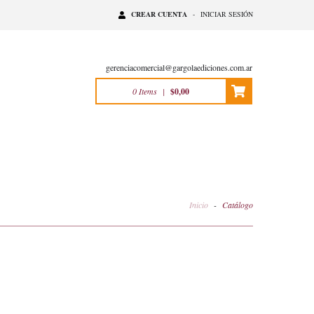
CREAR CUENTA
-
INICIAR SESIÓN
gerenciacomercial@gargolaediciones.com.ar
0
Items
|
$0,00
Inicio
-
Catálogo