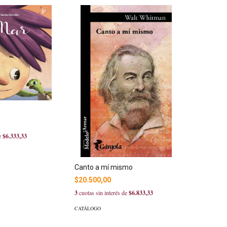
de
$6.333,33
Canto a mí mismo
$20.500,00
3
cuotas sin interés de
$6.833,33
CATÁLOGO