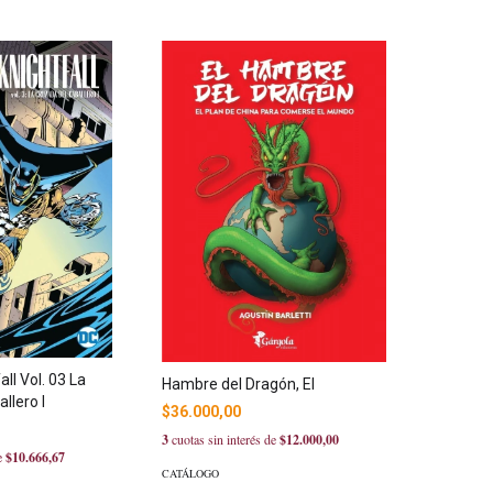
ll Vol. 03 La
Hambre del Dragón, El
llero I
$36.000,00
3
cuotas sin interés de
$12.000,00
de
$10.666,67
CATÁLOGO