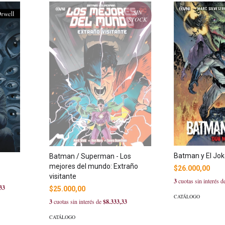
SIN
STOCK
Batman y El Jok
Batman / Superman - Los
mejores del mundo: Extraño
$26.000,00
visitante
3
cuotas sin interés 
33
$25.000,00
CATÁLOGO
3
cuotas sin interés de
$8.333,33
CATÁLOGO