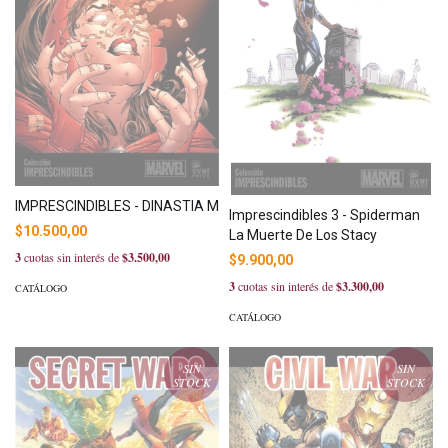
IMPRESCINDIBLES - DINASTIA M
Imprescindibles 3 - Spiderman
$10.500,00
La Muerte De Los Stacy
3
cuotas sin interés de
$3.500,00
$9.900,00
3
cuotas sin interés de
$3.300,00
CATÁLOGO
CATÁLOGO
SIN
SIN
STOCK
STOCK