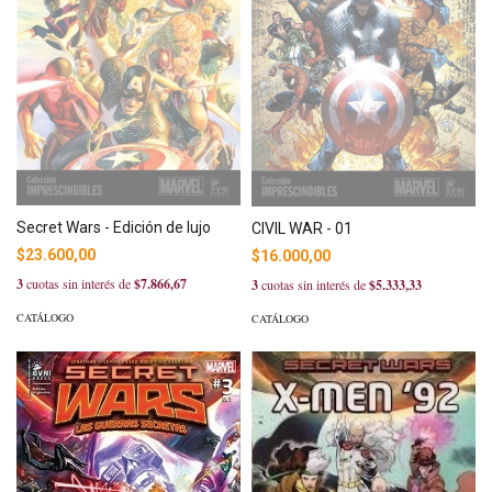
Secret Wars - Edición de lujo
CIVIL WAR - 01
$23.600,00
$16.000,00
3
cuotas sin interés de
$7.866,67
3
cuotas sin interés de
$5.333,33
CATÁLOGO
CATÁLOGO