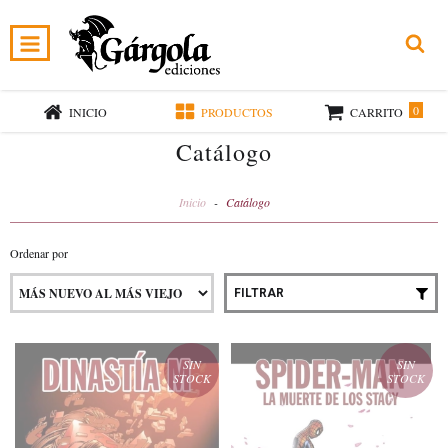
0
INICIO
PRODUCTOS
CARRITO
Catálogo
Inicio
-
Catálogo
Ordenar por
FILTRAR
SIN
SIN
STOCK
STOCK