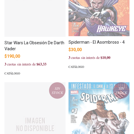
Spiderman - El Asombroso - 4
Star Wars La Obsesión De Darth
Vader
$30,00
$190,00
3
cuotas sin interés de
$10,00
3
cuotas sin interés de
$63,33
CATÁLOGO
CATÁLOGO
SIN
SIN
STOCK
STOCK