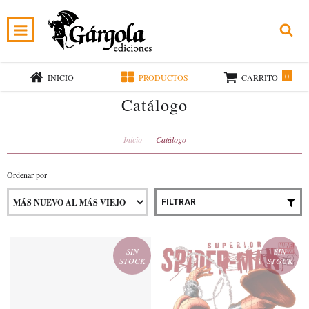
0
INICIO
PRODUCTOS
CARRITO
Catálogo
Inicio
-
Catálogo
Ordenar por
FILTRAR
SIN
SIN
STOCK
STOCK