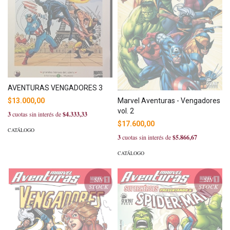
AVENTURAS VENGADORES 3
$13.000,00
Marvel Aventuras - Vengadores
vol. 2
3
cuotas sin interés de
$4.333,33
$17.600,00
CATÁLOGO
3
cuotas sin interés de
$5.866,67
CATÁLOGO
SIN
SIN
STOCK
STOCK