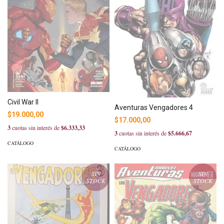
Civil War II
Aventuras Vengadores 4
$19.000,00
$17.000,00
3
cuotas sin interés de
$6.333,33
3
cuotas sin interés de
$5.666,67
CATÁLOGO
CATÁLOGO
SIN
SIN
STOCK
STOCK