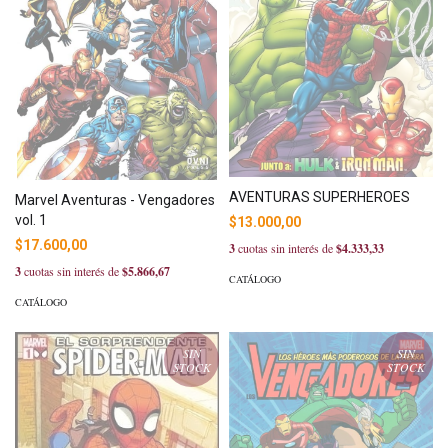
AVENTURAS SUPERHEROES
Marvel Aventuras - Vengadores
vol. 1
$13.000,00
$17.600,00
3
cuotas sin interés de
$4.333,33
3
cuotas sin interés de
$5.866,67
CATÁLOGO
CATÁLOGO
SIN
SIN
STOCK
STOCK