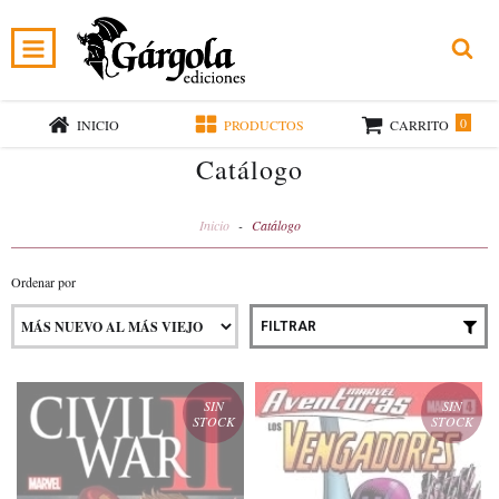
0
INICIO
PRODUCTOS
CARRITO
Catálogo
Inicio
-
Catálogo
Ordenar por
FILTRAR
SIN
SIN
STOCK
STOCK