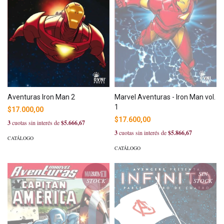
Marvel Aventuras - Iron Man vol.
Aventuras Iron Man 2
1
$17.000,00
$17.600,00
3
cuotas sin interés de
$5.666,67
3
cuotas sin interés de
$5.866,67
CATÁLOGO
CATÁLOGO
SIN
SIN
STOCK
STOCK