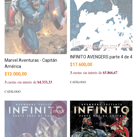
INFINITO AVENGERS parte 4 de 4
Marvel Aventuras - Capitán
$17.600,00
América
3
cuotas sin interés de
$5.866,67
$13.000,00
3
cuotas sin interés de
$4.333,33
CATÁLOGO
CATÁLOGO
SIN
STOCK