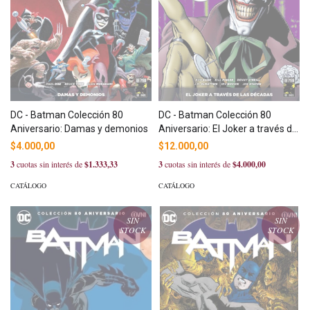
DC - Batman Colección 80
DC - Batman Colección 80
Aniversario: El Joker a través de
Aniversario: Damas y demonios
las décadas
$12.000,00
$4.000,00
3
cuotas sin interés de
$4.000,00
3
cuotas sin interés de
$1.333,33
CATÁLOGO
CATÁLOGO
SIN
SIN
STOCK
STOCK