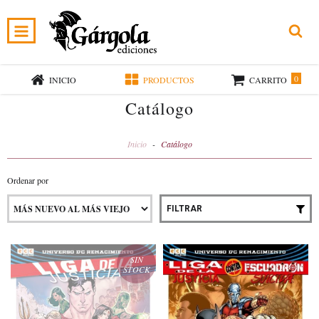
0
INICIO
PRODUCTOS
CARRITO
Catálogo
Inicio
-
Catálogo
Ordenar por
FILTRAR
SIN
STOCK