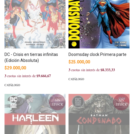
Doomsday clock Primera parte
DC - Crisis en tierras infinitas
(Edición Absoluta)
$25.000,00
$29.000,00
3
cuotas sin interés de
$8.333,33
3
cuotas sin interés de
$9.666,67
CATÁLOGO
CATÁLOGO
SIN
SIN
STOCK
STOCK