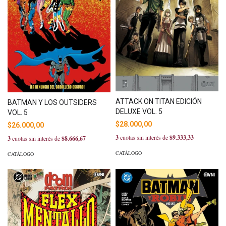
ATTACK ON TITAN EDICIÓN
BATMAN Y LOS OUTSIDERS
DELUXE VOL. 5
VOL. 5
$28.000,00
$26.000,00
3
cuotas sin interés de
$9.333,33
3
cuotas sin interés de
$8.666,67
CATÁLOGO
CATÁLOGO