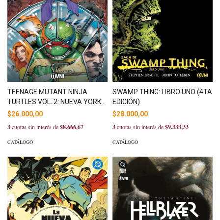
TEENAGE MUTANT NINJA
SWAMP THING: LIBRO UNO (4TA
TURTLES VOL. 2: NUEVA YORK
EDICIÓN)
VS LAS TORTUGAS NINJA
$26.000,00
$28.000,00
3
cuotas sin interés de
$8.666,67
3
cuotas sin interés de
$9.333,33
CATÁLOGO
CATÁLOGO