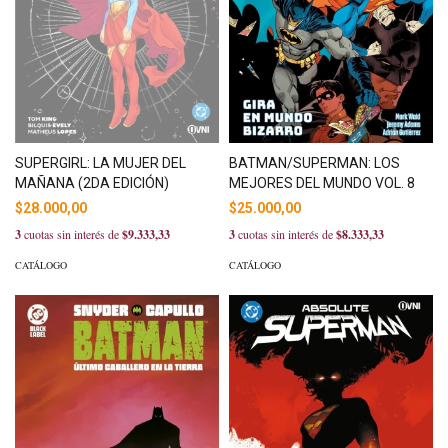
SUPERGIRL: LA MUJER DEL
BATMAN/SUPERMAN: LOS
MAÑANA (2DA EDICIÓN)
MEJORES DEL MUNDO VOL. 8
$28.000,00
$25.000,00
3
cuotas sin interés de
$9.333,33
3
cuotas sin interés de
$8.333,33
CATÁLOGO
CATÁLOGO