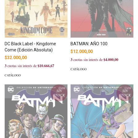
DC Black Label - Kingdome
BATMAN: AÑO 100
Come (Edición Absoluta)
$12.000,00
$32.000,00
3
cuotas sin interés de
$4.000,00
3
cuotas sin interés de
$10.666,67
CATÁLOGO
CATÁLOGO
SIN
SIN
STOCK
STOCK