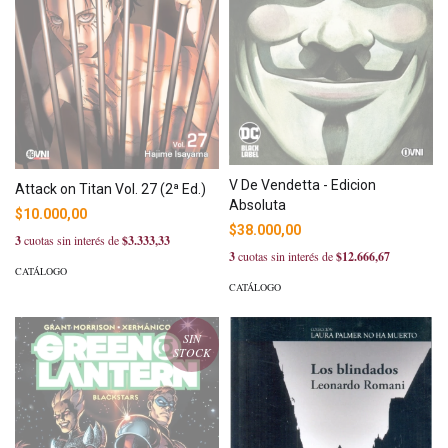
V De Vendetta - Edicion
Attack on Titan Vol. 27 (2ª Ed.)
Absoluta
$10.000,00
$38.000,00
3
cuotas sin interés de
$3.333,33
3
cuotas sin interés de
$12.666,67
CATÁLOGO
CATÁLOGO
SIN
STOCK