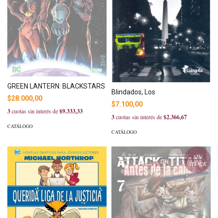
GREEN LANTERN: BLACKSTARS
Blindados, Los
$28.000,00
$7.100,00
3
cuotas sin interés de
$9.333,33
3
cuotas sin interés de
$2.366,67
CATÁLOGO
CATÁLOGO
SIN
STOCK