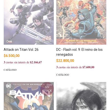
DC - Flash vol. 9: El reino de los
Attack on Titan Vol. 26
renegados
$6.500,00
$22.800,00
3
cuotas sin interés de
$2.166,67
3
cuotas sin interés de
$7.600,00
CATÁLOGO
CATÁLOGO
SIN
STOCK