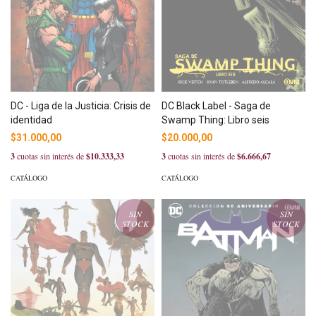
DC - Liga de la Justicia: Crisis de
DC Black Label - Saga de
identidad
Swamp Thing: Libro seis
$31.000,00
$20.000,00
3
cuotas sin interés de
$10.333,33
3
cuotas sin interés de
$6.666,67
CATÁLOGO
CATÁLOGO
SIN
SIN
STOCK
STOCK