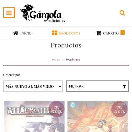
0
INICIO
PRODUCTOS
CARRITO
Productos
Inicio
-
Productos
Ordenar por
FILTRAR
SIN
SIN
STOCK
STOCK