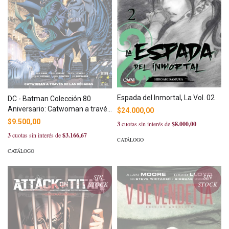
Espada del Inmortal, La Vol. 02
DC - Batman Colección 80
Aniversario: Catwoman a través
$24.000,00
de las décadas
$9.500,00
3
cuotas sin interés de
$8.000,00
3
cuotas sin interés de
$3.166,67
CATÁLOGO
CATÁLOGO
SIN
SIN
STOCK
STOCK