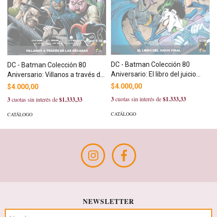
DC - Batman Colección 80
DC - Batman Colección 80
Aniversario: El libro del juicio
Aniversario: Villanos a través de
final
las décadas
$4.000,00
$4.000,00
3
cuotas sin interés de
$1.333,33
3
cuotas sin interés de
$1.333,33
CATÁLOGO
CATÁLOGO
NEWSLETTER