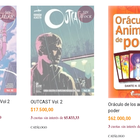
SIN
SIN
STOCK
STOCK
Vol 2
OUTCAST Vol. 2
Oráculo de los 
$17.500,00
poder
0
3
cuotas sin interés de
$5.833,33
$62.000,00
3
cuotas sin interés 
CATÁLOGO
CATÁLOGO