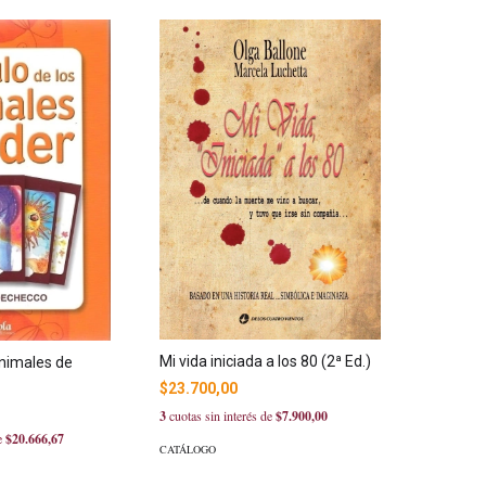
Mi vida iniciada a los 80 (2ª Ed.)
animales de
$23.700,00
3
cuotas sin interés de
$7.900,00
de
$20.666,67
CATÁLOGO