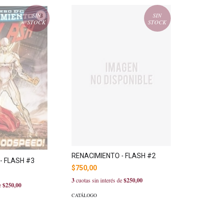
SIN
SIN
STOCK
STOCK
RENACIMIENTO - FLASH #2
- FLASH #3
$750,00
3
cuotas sin interés de
$250,00
de
$250,00
CATÁLOGO