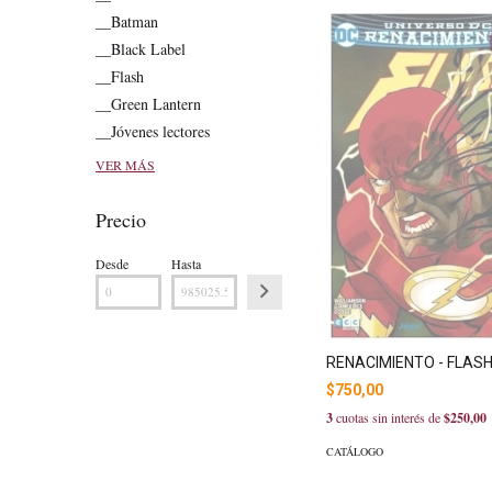
__Batman
__Black Label
__Flash
__Green Lantern
__Jóvenes lectores
VER MÁS
Precio
Desde
Hasta
RENACIMIENTO - FLASH
$750,00
3
cuotas sin interés de
$250,00
CATÁLOGO