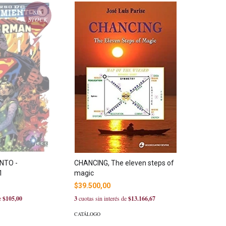
SIN
STOCK
NTO -
CHANCING, The eleven steps of
1
magic
$39.500,00
de
$105,00
3
cuotas sin interés de
$13.166,67
CATÁLOGO