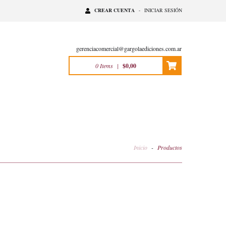
CREAR CUENTA
-
INICIAR SESIÓN
gerenciacomercial@gargolaediciones.com.ar
0
Items
|
$0,00
Inicio
-
Productos