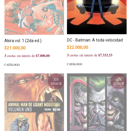
DC - Batman: A toda velocidad
Akira vol. 1 (2da ed.)
$22.000,00
$21.000,00
3
cuotas sin interés de
$7.333,33
3
cuotas sin interés de
$7.000,00
CATÁLOGO
CATÁLOGO
SIN
SIN
STOCK
STOCK