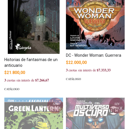
DC - Wonder Woman: Guerrera
Historias de fantasmas de un
$22.000,00
anticuario
3
cuotas sin interés de
$7.333,33
$21.800,00
CATÁLOGO
3
cuotas sin interés de
$7.266,67
CATÁLOGO
SIN
SIN
STOCK
STOCK