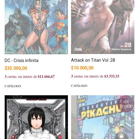
Attack on Titan Vol. 28
DC - Crisis infinita
$10.000,00
$35.000,00
3
cuotas sin interés de
$3.333,33
3
cuotas sin interés de
$11.666,67
CATÁLOGO
CATÁLOGO
SIN
STOCK