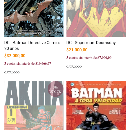
DC - Batman Detective Comics:
DC - Superman: Doomsday
80 años
$21.000,00
$32.000,00
3
cuotas sin interés de
$7.000,00
3
cuotas sin interés de
$10.666,67
CATÁLOGO
CATÁLOGO
SIN
STOCK