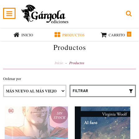
0
INICIO
PRODUCTOS
CARRITO
Productos
Inicio
-
Productos
Ordenar por
FILTRAR
SIN
STOCK