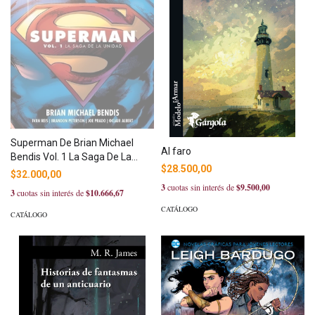
Superman De Brian Michael
Al faro
Bendis Vol. 1 La Saga De La
$28.500,00
Unidad
$32.000,00
3
cuotas sin interés de
$9.500,00
3
cuotas sin interés de
$10.666,67
CATÁLOGO
CATÁLOGO