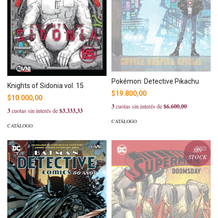
Pokémon: Detective Pikachu
Knights of Sidonia vol. 15
$19.800,00
$10.000,00
3
cuotas sin interés de
$6.600,00
3
cuotas sin interés de
$3.333,33
CATÁLOGO
CATÁLOGO
SIN
STOCK