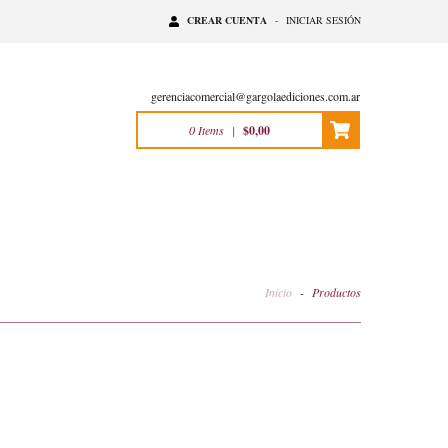
CREAR CUENTA
-
INICIAR SESIÓN
gerenciacomercial@gargolaediciones.com.ar
0
Items
|
$0,00
Inicio
-
Productos