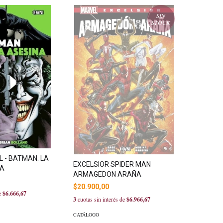
SIN
STOCK
L - BATMAN: LA
EXCELSIOR SPIDER MAN
NA
ARMAGEDON ARAÑA
$20.900,00
de
$6.666,67
3
cuotas sin interés de
$6.966,67
CATÁLOGO