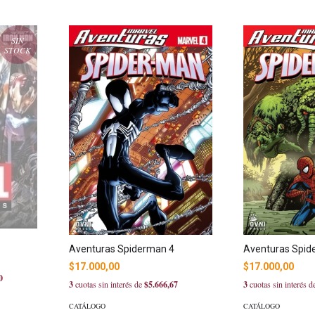
SIN
STOCK
Aventuras Spiderman 4
Aventuras Spid
$17.000,00
$17.000,00
0
3
cuotas sin interés de
$5.666,67
3
cuotas sin interés 
CATÁLOGO
CATÁLOGO