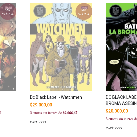
SIN
SIN
STOCK
STOCK
Dc Black Label - Watchmen
DC BLACK LABE
BROMA ASESI
$29.000,00
$20.000,00
0
3
cuotas sin interés de
$9.666,67
3
cuotas sin interés 
CATÁLOGO
CATÁLOGO