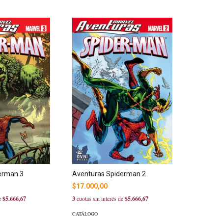
Aventuras Spiderman 2
erman 3
$17.000,00
3
cuotas sin interés de
$5.666,67
de
$5.666,67
CATÁLOGO