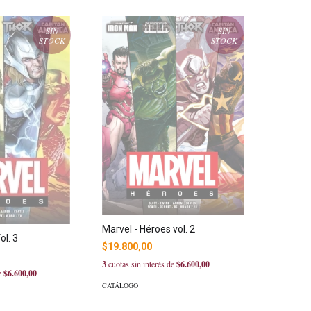
SIN
SIN
STOCK
STOCK
Marvel - Héroes vol. 2
ol. 3
$19.800,00
3
cuotas sin interés de
$6.600,00
de
$6.600,00
CATÁLOGO