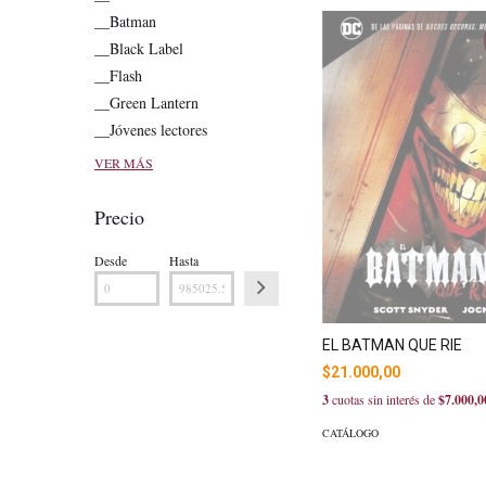
__Batman
__Black Label
__Flash
__Green Lantern
__Jóvenes lectores
VER MÁS
Precio
Desde
Hasta
EL BATMAN QUE RIE
$21.000,00
3
cuotas sin interés de
$7.000,0
CATÁLOGO