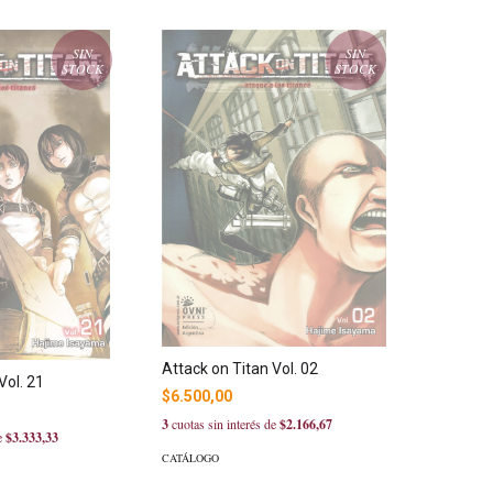
SIN
SIN
STOCK
STOCK
Attack on Titan Vol. 02
Vol. 21
$6.500,00
3
cuotas sin interés de
$2.166,67
de
$3.333,33
CATÁLOGO