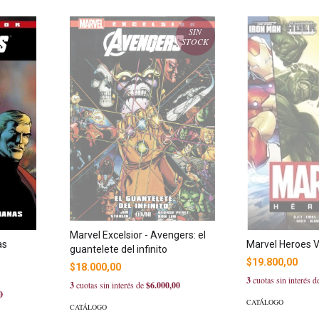
SIN
STOCK
Marvel Excelsior - Avengers: el
as
Marvel Heroes V
guantelete del infinito
$19.800,00
$18.000,00
3
cuotas sin interés 
3
cuotas sin interés de
$6.000,00
0
CATÁLOGO
CATÁLOGO