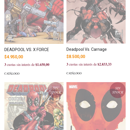
Deadpool Vs. Carnage
DEADPOOL VS. X FORCE
$8.500,00
$4.950,00
3
cuotas sin interés de
$2.833,33
3
cuotas sin interés de
$1.650,00
CATÁLOGO
CATÁLOGO
SIN
SIN
STOCK
STOCK