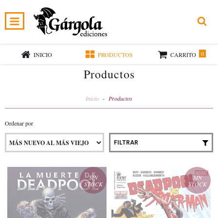
0
INICIO
PRODUCTOS
CARRITO
Productos
Inicio
-
Productos
Ordenar por
FILTRAR
SIN
SIN
STOCK
STOCK