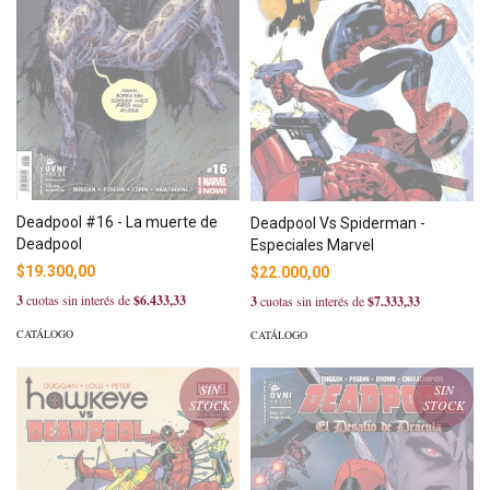
Deadpool #16 - La muerte de
Deadpool Vs Spiderman -
Deadpool
Especiales Marvel
$19.300,00
$22.000,00
3
cuotas sin interés de
$6.433,33
3
cuotas sin interés de
$7.333,33
CATÁLOGO
CATÁLOGO
SIN
SIN
STOCK
STOCK