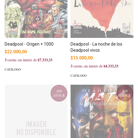
Deadpool - Origen + 1000
Deadpool - La noche de los
Deadpool vivos
$22.000,00
$13.000,00
3
cuotas sin interés de
$7.333,33
3
cuotas sin interés de
$4.333,33
CATÁLOGO
CATÁLOGO
SIN
SIN
STOCK
STOCK