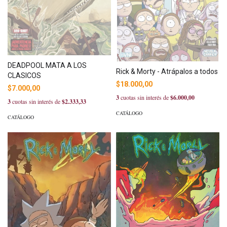
DEADPOOL MATA A LOS
Rick & Morty - Atrápalos a todos
CLASICOS
$18.000,00
$7.000,00
3
cuotas sin interés de
$6.000,00
3
cuotas sin interés de
$2.333,33
CATÁLOGO
CATÁLOGO