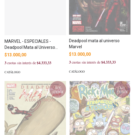
Deadpool mata al universo
MARVEL - ESPECIALES -
Marvel
Deadpool Mata al Universo
Marvel
$13.000,00
$13.000,00
3
cuotas sin interés de
$4.333,33
3
cuotas sin interés de
$4.333,33
CATÁLOGO
CATÁLOGO
SIN
SIN
STOCK
STOCK