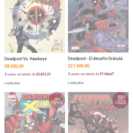
Deadpool - El desafío Drácula
Deadpool Vs. Hawkeye
$21.500,00
$8.500,00
3
cuotas sin interés de
$7.166,67
3
cuotas sin interés de
$2.833,33
CATÁLOGO
CATÁLOGO
SIN
SIN
STOCK
STOCK