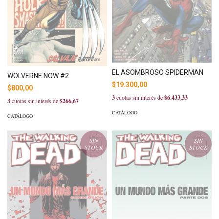
EL ASOMBROSO SPIDERMAN
WOLVERNE NOW #2
$19.300,00
$800,00
3
cuotas sin interés de
$6.433,33
3
cuotas sin interés de
$266,67
CATÁLOGO
CATÁLOGO
SIN
SIN
STOCK
STOCK