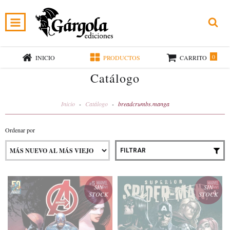
0
INICIO
PRODUCTOS
CARRITO
Catálogo
Inicio
-
Catálogo
-
breadcrumbs.manga
Ordenar por
FILTRAR
SIN
SIN
STOCK
STOCK