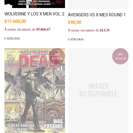
WOLVERINE Y LOS X MEN VOL. 2
AVENGERS VS X MES ROUND 1
$17.600,00
$40,00
3
cuotas sin interés de
$5.866,67
3
cuotas sin interés de
$13,33
CATÁLOGO
CATÁLOGO
SIN
SIN
STOCK
STOCK