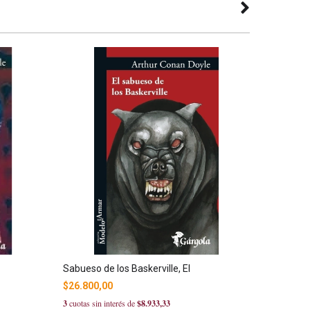
Sabueso de los Baskerville, El
Sombra s
$26.800,00
$20.500
3
cuotas sin interés de
$8.933,33
3
cuotas sin