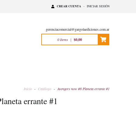
CREAR CUENTA
-
INICIAR SESIÓN
gerenciacomercial@gargolaediciones.com.ar
0
Items
|
$0,00
Inicio
-
Catálogo
-
Avengers now #8 Planeta errante #1
laneta errante #1