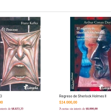
El
Regreso de Sherlock Holmes II
00
$24.000,00
interés de
$8.833,33
3
cuotas sin interés de
$8.000,00