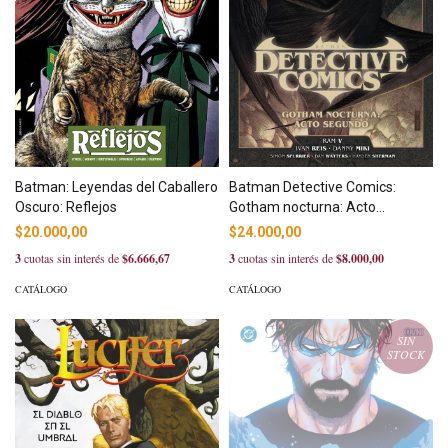
Batman: Leyendas del Caballero
Batman Detective Comics:
Oscuro: Reflejos
Gotham nocturna: Acto
segundo
$20.000,00
$24.000,00
3
cuotas sin interés de
$6.666,67
3
cuotas sin interés de
$8.000,00
CATÁLOGO
CATÁLOGO
SIN
STOCK