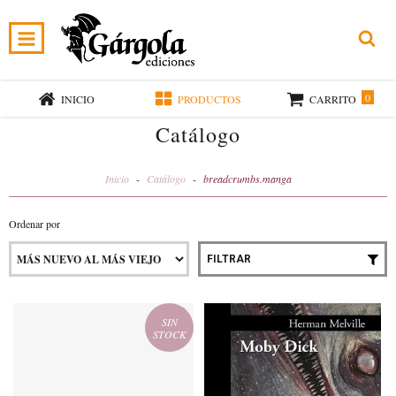
0
INICIO
PRODUCTOS
CARRITO
Catálogo
Inicio
-
Catálogo
-
breadcrumbs.manga
Ordenar por
FILTRAR
SIN
STOCK