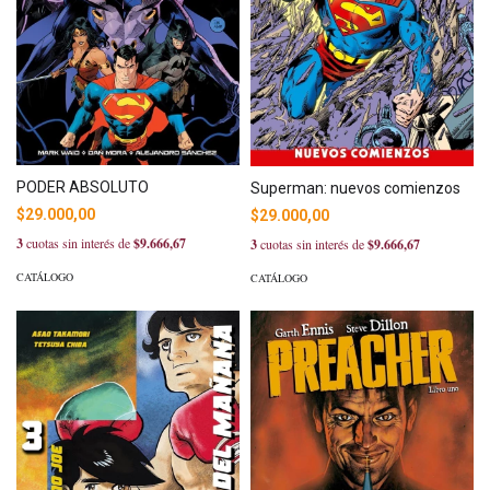
PODER ABSOLUTO
Superman: nuevos comienzos
$29.000,00
$29.000,00
3
cuotas sin interés de
$9.666,67
3
cuotas sin interés de
$9.666,67
CATÁLOGO
CATÁLOGO