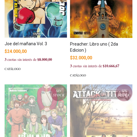
Joe del mañana Vol. 3
Preacher: Libro uno ( 2da
Edicion )
$24.000,00
$32.000,00
3
cuotas sin interés de
$8.000,00
3
cuotas sin interés de
$10.666,67
CATÁLOGO
CATÁLOGO
SIN
SIN
STOCK
STOCK