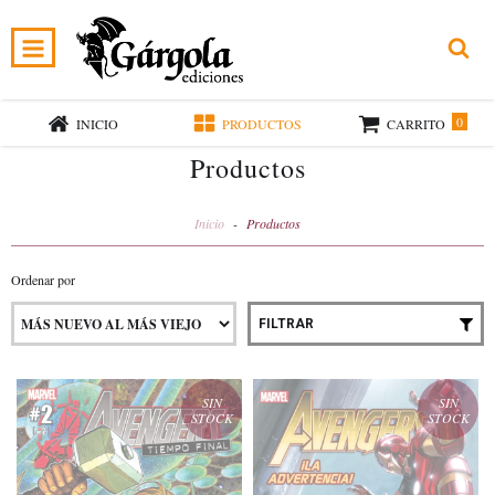
0
INICIO
PRODUCTOS
CARRITO
Productos
Inicio
-
Productos
Ordenar por
FILTRAR
SIN
SIN
STOCK
STOCK