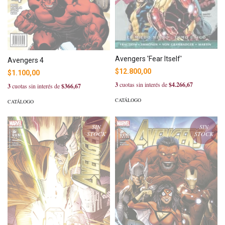
Avengers 'Fear Itself'
Avengers 4
$12.800,00
$1.100,00
3
cuotas sin interés de
$4.266,67
3
cuotas sin interés de
$366,67
CATÁLOGO
CATÁLOGO
SIN
SIN
STOCK
STOCK