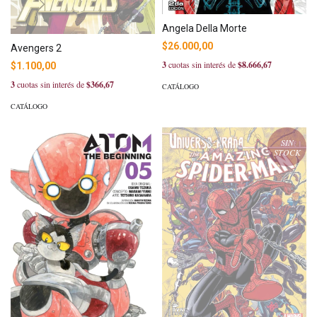
Angela Della Morte
$26.000,00
Avengers 2
3
cuotas sin interés de
$8.666,67
$1.100,00
3
cuotas sin interés de
$366,67
CATÁLOGO
CATÁLOGO
SIN
STOCK