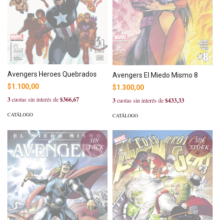
Avengers Heroes Quebrados
Avengers El Miedo Mismo 8
$1.100,00
$1.300,00
3
cuotas sin interés de
$366,67
3
cuotas sin interés de
$433,33
CATÁLOGO
CATÁLOGO
SIN
SIN
STOCK
STOCK