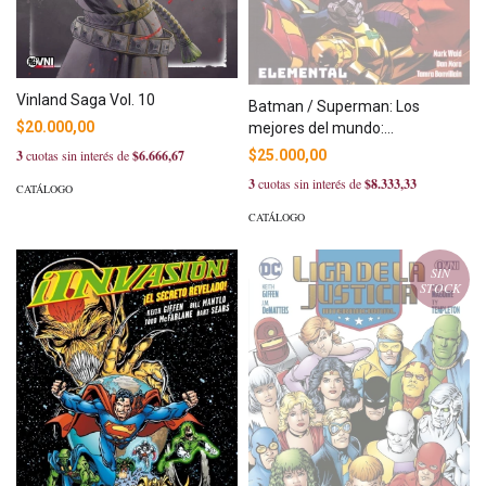
Vinland Saga Vol. 10
Batman / Superman: Los
$20.000,00
mejores del mundo:
ELEMENTAL
3
cuotas sin interés de
$6.666,67
$25.000,00
3
cuotas sin interés de
$8.333,33
CATÁLOGO
CATÁLOGO
SIN
STOCK