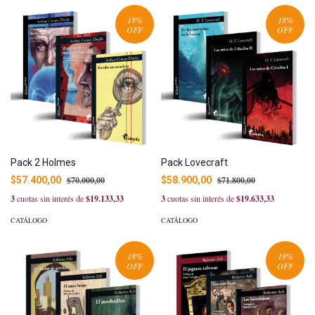
18
%
18
%
OFF
OFF
Pack 2 Holmes
Pack Lovecraft
$57.400,00
$70.000,00
$58.900,00
$71.800,00
3
cuotas sin interés de
$19.133,33
3
cuotas sin interés de
$19.633,33
CATÁLOGO
CATÁLOGO
18
%
18
%
OFF
OFF