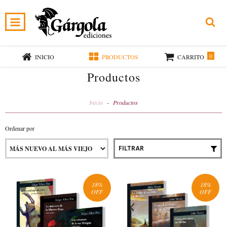
0
INICIO
PRODUCTOS
CARRITO
Productos
Inicio
-
Productos
Ordenar por
FILTRAR
18
%
18
%
OFF
OFF