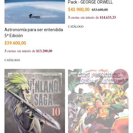
Pack - GEORGE ORWELL
$43.900,00
$53.600,00
3
cuotas sin interés de
$14.633,33
CATÁLOGO
Astronomía para ser entendida
5ª Edición
$39.600,00
3
cuotas sin interés de
$13.200,00
CATÁLOGO
SIN
STOCK