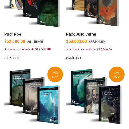
Pack Poe
Pack Julio Verne
$52.500,00
$64.100,00
$68.000,00
$83.000,00
3
cuotas sin interés de
$17.500,00
3
cuotas sin interés de
$22.666,67
CATÁLOGO
CATÁLOGO
18
%
18
%
OFF
OFF