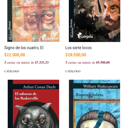
Signo de los cuatro, El
Los siete locos
$22.000,00
$28.500,00
3
cuotas sin interés de
$7.333,33
3
cuotas sin interés de
$9.500,00
CATÁLOGO
CATÁLOGO