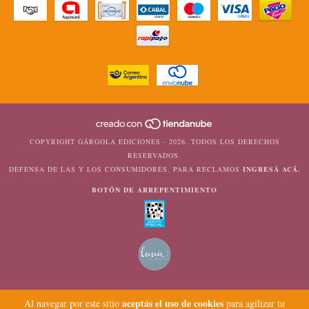
COPYRIGHT GÁRGOLA EDICIONES - 2026. TODOS LOS DERECHOS
RESERVADOS.
DEFENSA DE LAS Y LOS CONSUMIDORES. PARA RECLAMOS
INGRESÁ ACÁ.
BOTÓN DE ARREPENTIMIENTO
aceptás el uso de cookies
Al navegar por este sitio
para agilizar tu