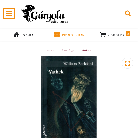
0
INICIO
PRODUCTOS
CARRITO
Inicio
-
Catálogo
-
Vathek