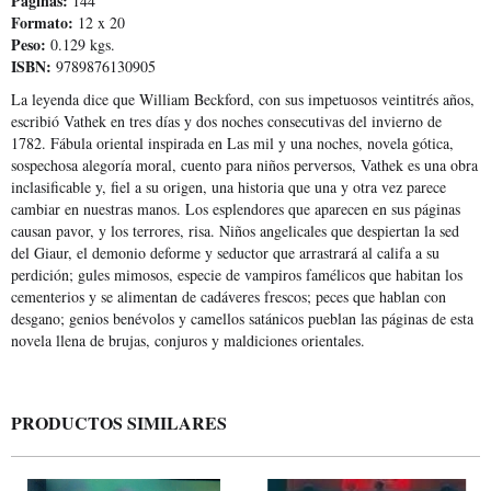
Páginas:
144
Formato:
12 x 20
Peso:
0.129 kgs.
ISBN:
9789876130905
La leyenda dice que William Beckford, con sus impetuosos veintitrés años,
escribió Vathek en tres días y dos noches consecutivas del invierno de
1782. Fábula oriental inspirada en Las mil y una noches, novela gótica,
sospechosa alegoría moral, cuento para niños perversos, Vathek es una obra
inclasificable y, fiel a su origen, una historia que una y otra vez parece
cambiar en nuestras manos. Los esplendores que aparecen en sus páginas
causan pavor, y los terrores, risa. Niños angelicales que despiertan la sed
del Giaur, el demonio deforme y seductor que arrastrará al califa a su
perdición; gules mimosos, especie de vampiros famélicos que habitan los
cementerios y se alimentan de cadáveres frescos; peces que hablan con
desgano; genios benévolos y camellos satánicos pueblan las páginas de esta
novela llena de brujas, conjuros y maldiciones orientales.
PRODUCTOS SIMILARES