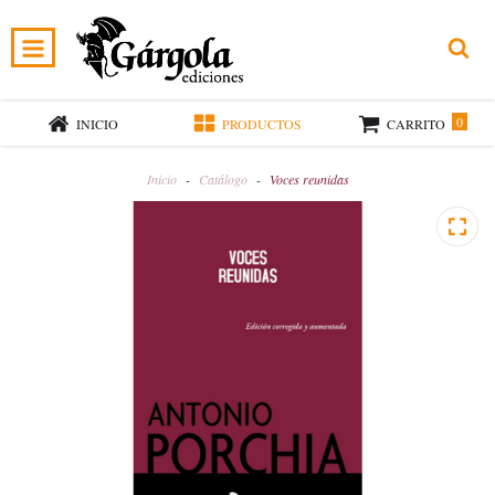
0
INICIO
PRODUCTOS
CARRITO
Inicio
-
Catálogo
-
Voces reunidas