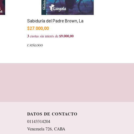
Sabiduría del Padre Brown, La
Los siete
$27.000,00
$28.500
3
cuotas sin interés de
$9.000,00
3
cuotas sin
CATÁLOGO
CATÁLOGO
DATOS DE CONTACTO
01143314204
Venezuela 726, CABA