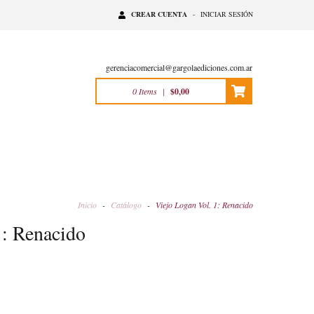
CREAR CUENTA
-
INICIAR SESIÓN
gerenciacomercial@gargolaediciones.com.ar
0
Items
|
$0,00
Inicio
-
Catálogo
-
Viejo Logan Vol. 1: Renacido
1: Renacido