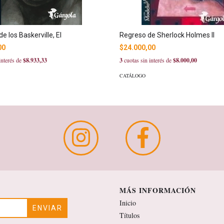
e los Baskerville, El
Regreso de Sherlock Holmes II
00
$24.000,00
interés de
$8.933,33
3
cuotas sin interés de
$8.000,00
CATÁLOGO
MÁS INFORMACIÓN
Inicio
Títulos