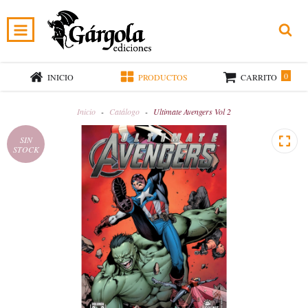
0
INICIO
PRODUCTOS
CARRITO
Inicio
-
Catálogo
-
Ultimate Avengers Vol 2
SIN
STOCK