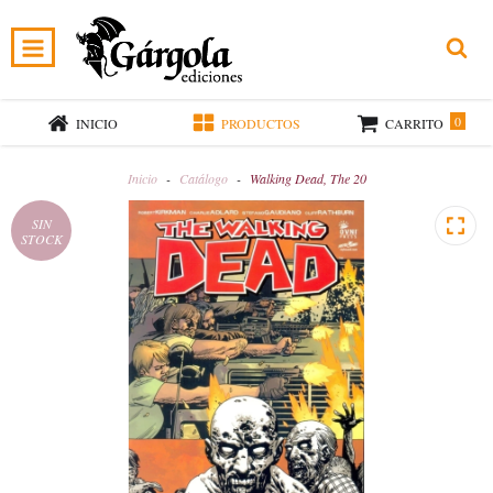
0
INICIO
PRODUCTOS
CARRITO
Inicio
-
Catálogo
-
Walking Dead, The 20
SIN
STOCK