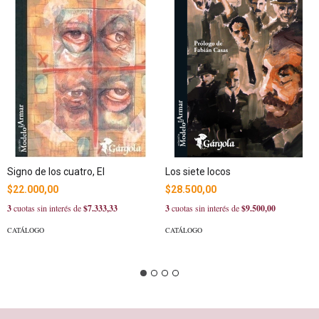
Signo de los cuatro, El
Los siete locos
$22.000,00
$28.500,00
3
cuotas sin interés de
$7.333,33
3
cuotas sin interés de
$9.500,00
CATÁLOGO
CATÁLOGO