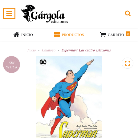
0
INICIO
PRODUCTOS
CARRITO
Inicio
-
Catálogo
-
Superman: Las cuatro estaciones
SIN
STOCK