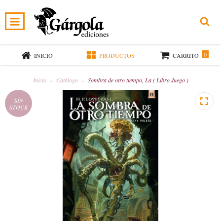
0
INICIO
PRODUCTOS
CARRITO
Inicio
-
Catálogo
-
Sombra de otro tiempo, La ( Libro Juego )
SIN
STOCK