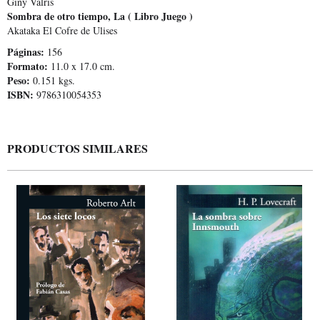
Giny Valris
Sombra de otro tiempo, La ( Libro Juego )
Akataka El Cofre de Ulises
Páginas:
156
Formato:
11.0 x 17.0 cm.
Peso:
0.151 kgs.
ISBN:
9786310054353
PRODUCTOS SIMILARES