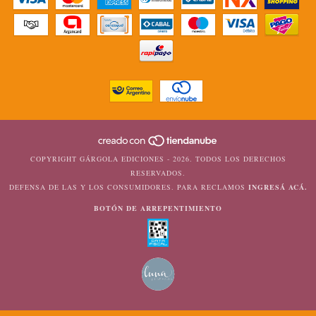
COPYRIGHT GÁRGOLA EDICIONES - 2026. TODOS LOS DERECHOS
RESERVADOS.
DEFENSA DE LAS Y LOS CONSUMIDORES. PARA RECLAMOS
INGRESÁ ACÁ.
BOTÓN DE ARREPENTIMIENTO