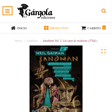
0
INICIO
PRODUCTOS
CARRITO
Inicio
-
Catálogo
-
Sandman Vol. 2: La casa de muñecas (2ª Ed.)