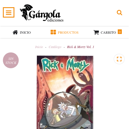
0
INICIO
PRODUCTOS
CARRITO
Inicio
-
Catálogo
-
Rick & Morty Vol. 1
SIN
STOCK