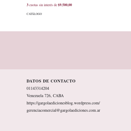
3
cuotas sin interés de
$9.500,00
3
cuotas sin
CATÁLOGO
CATÁLOGO
DATOS DE CONTACTO
01143314204
Venezuela 726, CABA
https://gargolaedicionesblog.wordpress.com/
gerenciacomercial@gargolaediciones.com.ar