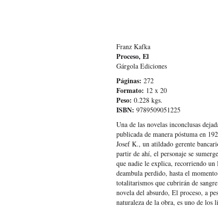
Franz Kafka
Proceso, El
Gárgola Ediciones
Páginas:
272
Formato:
12 x 20
Peso:
0.228 kgs.
ISBN:
9789509051225
Una de las novelas inconclusas dejad
publicada de manera póstuma en 192
Josef K., un atildado gerente bancar
partir de ahí, el personaje se sumer
que nadie le explica, recorriendo un 
deambula perdido, hasta el momento 
totalitarismos que cubrirán de sangre
novela del absurdo, El proceso, a pes
naturaleza de la obra, es uno de los 