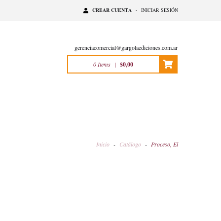
CREAR CUENTA
-
INICIAR SESIÓN
gerenciacomercial@gargolaediciones.com.ar
0
Items
|
$0,00
Inicio
-
Catálogo
-
Proceso, El