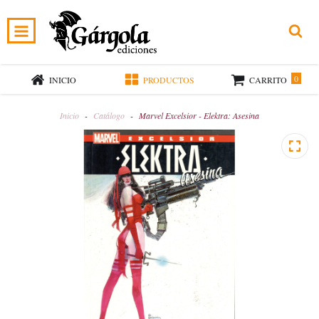
0
INICIO
PRODUCTOS
CARRITO
Inicio
-
Catálogo
-
Marvel Excelsior - Elektra: Asesina