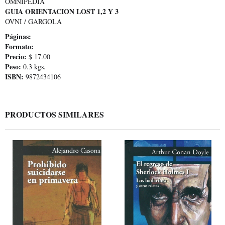
OMNIPEDIA
GUIA ORIENTACION LOST 1,2 Y 3
OVNI / GARGOLA
Páginas:
Formato:
Precio:
$ 17.00
Peso:
0.3 kgs.
ISBN:
9872434106
PRODUCTOS SIMILARES