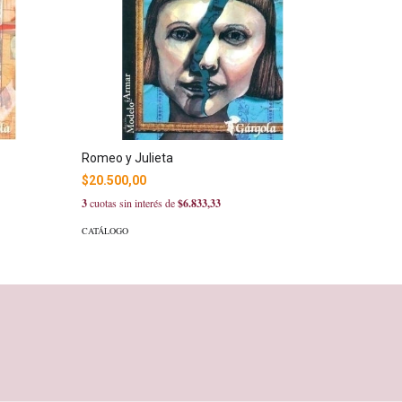
Romeo y Julieta
Sabueso d
$20.500,00
$26.800
3
cuotas sin interés de
$6.833,33
3
cuotas sin
CATÁLOGO
CATÁLOGO