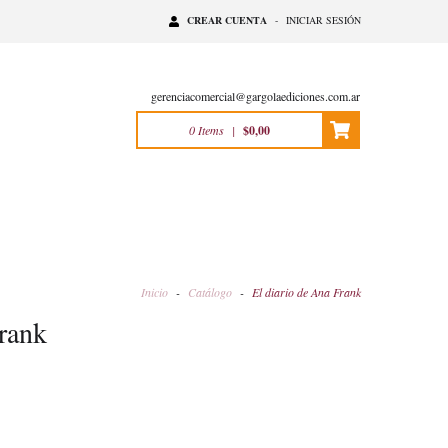
CREAR CUENTA
-
INICIAR SESIÓN
gerenciacomercial@gargolaediciones.com.ar
0
Items
|
$0,00
Inicio
-
Catálogo
-
El diario de Ana Frank
Frank