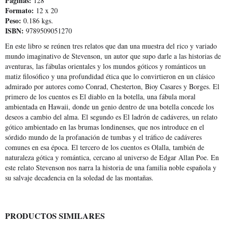
Páginas:
128
Formato:
12 x 20
Peso:
0.186 kgs.
ISBN:
9789509051270
En este libro se reúnen tres relatos que dan una muestra del rico y variado
mundo imaginativo de Stevenson, un autor que supo darle a las historias de
aventuras, las fábulas orientales y los mundos góticos y románticos un
matiz filosófico y una profundidad ética que lo convirtieron en un clásico
admirado por autores como Conrad, Chesterton, Bioy Casares y Borges. El
primero de los cuentos es El diablo en la botella, una fábula moral
ambientada en Hawaii, donde un genio dentro de una botella concede los
deseos a cambio del alma. El segundo es El ladrón de cadáveres, un relato
gótico ambientado en las brumas londinenses, que nos introduce en el
sórdido mundo de la profanación de tumbas y el tráfico de cadáveres
comunes en esa época. El tercero de los cuentos es Olalla, también de
naturaleza gótica y romántica, cercano al universo de Edgar Allan Poe. En
este relato Stevenson nos narra la historia de una familia noble española y
su salvaje decadencia en la soledad de las montañas.
PRODUCTOS SIMILARES