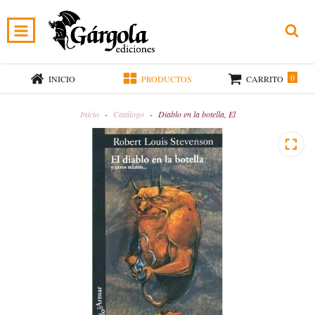
0
INICIO
PRODUCTOS
CARRITO
Inicio
-
Catálogo
-
Diablo en la botella, El