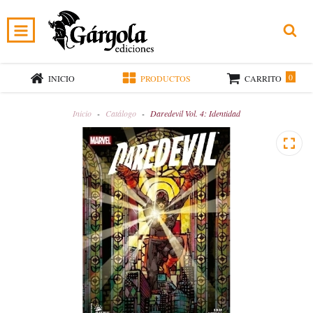
0
INICIO
PRODUCTOS
CARRITO
Inicio
-
Catálogo
-
Daredevil Vol. 4: Identidad