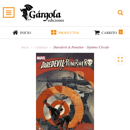
0
INICIO
PRODUCTOS
CARRITO
Inicio
-
Catálogo
-
Daredevil & Punisher - Séptimo Círculo