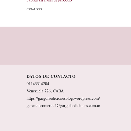
3
cuotas sin interés de
$8.933,33
3
cuotas sin
CATÁLOGO
CATÁLOGO
DATOS DE CONTACTO
01143314204
Venezuela 726, CABA
https://gargolaedicionesblog.wordpress.com/
gerenciacomercial@gargolaediciones.com.ar