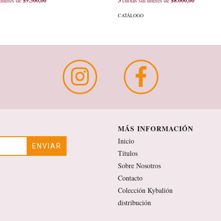
interés de
$9.500,00
3
cuotas sin interés de
$8.000,00
CATÁLOGO
MÁS INFORMACIÓN
Inicio
Títulos
Sobre Nosotros
Contacto
Colección Kybalión
distribución