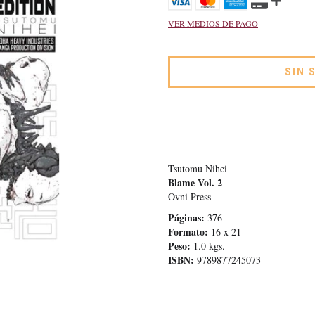
VER MEDIOS DE PAGO
Tsutomu Nihei
Blame Vol. 2
Ovni Press
Páginas:
376
Formato:
16 x 21
Peso:
1.0 kgs.
ISBN:
9789877245073