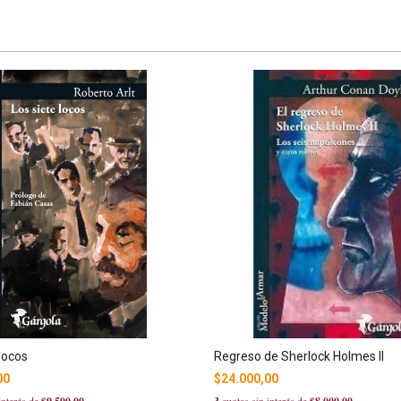
 locos
Regreso de Sherlock Holmes II
00
$24.000,00