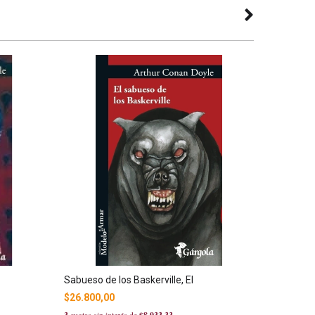
Sabueso de los Baskerville, El
El retrat
$26.800,00
$27.500