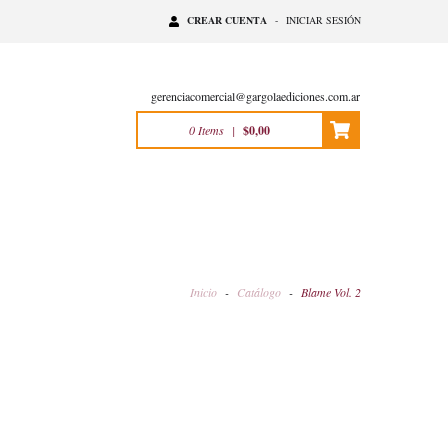
CREAR CUENTA
-
INICIAR SESIÓN
gerenciacomercial@gargolaediciones.com.ar
0
Items
|
$0,00
Inicio
-
Catálogo
-
Blame Vol. 2