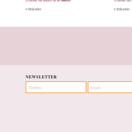
3
cuotas sin interés de
$7.666,67
3
cuotas sin 
CATÁLOGO
CATÁLOGO
NEWSLETTER