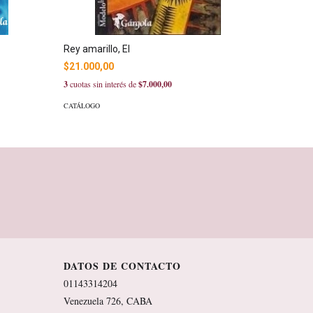
Rey amarillo, El
El retrat
$21.000,00
$27.500
3
cuotas sin interés de
$7.000,00
3
cuotas sin
CATÁLOGO
CATÁLOGO
DATOS DE CONTACTO
01143314204
Venezuela 726, CABA