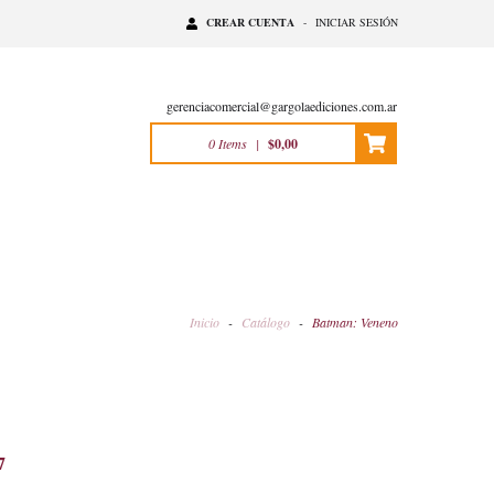
CREAR CUENTA
-
INICIAR SESIÓN
gerenciacomercial@gargolaediciones.com.ar
0
Items
|
$0,00
Inicio
-
Catálogo
-
Batman: Veneno
7