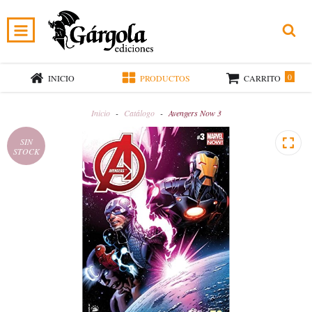
0
INICIO
PRODUCTOS
CARRITO
Inicio
-
Catálogo
-
Avengers Now 3
SIN
STOCK