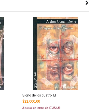
Signo de los cuatro, El
Sabueso d
$22.000,00
$26.800
3
cuotas sin interés de
$7.333,33
3
cuotas sin