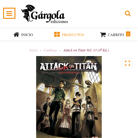
0
INICIO
PRODUCTOS
CARRITO
Inicio
-
Catálogo
-
Attack on Titan Vol. 13 (4ª Ed.)